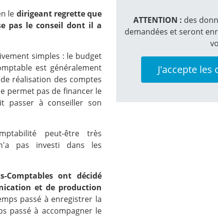
en le
dirigeant regrette que
ATTENTION :
des donné
e pas le conseil dont il a
demandées et seront enre
vo
tivement simples : le budget
Comptable est généralement
J'accepte les 
n de réalisation des comptes
ne permet pas de financer le
t passer à conseiller son
Réali
tabilité peut-être très
n'a pas investi dans les
ts-Comptables ont décidé
nication et de production
emps passé à enregistrer la
mps passé à accompagner le