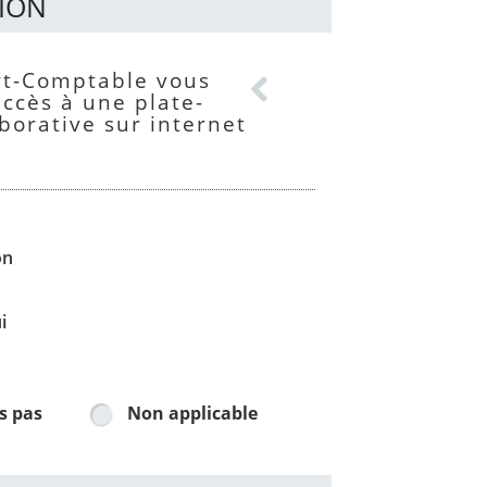
TION
accès à une plate-
borative sur internet
on
i
s pas
Non applicable