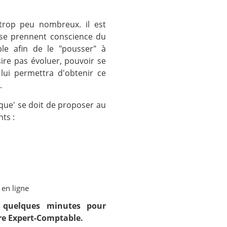
trop peu nombreux. il est
rise prennent conscience du
ble afin de le "pousser" à
sire pas évoluer, pouvoir se
 lui permettra d'obtenir ce
.
que' se doit de proposer au
nts :
en ligne
 quelques minutes pour
re Expert-Comptable.