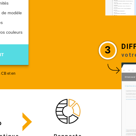
mités
e de modèle
es
vos couleurs
DIF
3
votr
IT
 CB et en