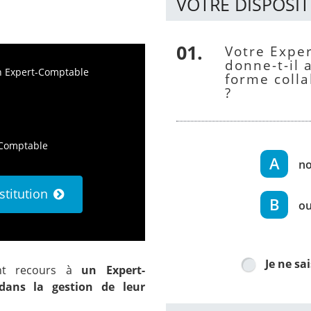
VOTRE DISPOSI
01
Votre Expert-Comptable vous
donne-t-il 
n Expert-Comptable
forme colla
?
-Comptable
n
stitution
ou
Je ne sai
ont recours à
un Expert-
ans la gestion de leur