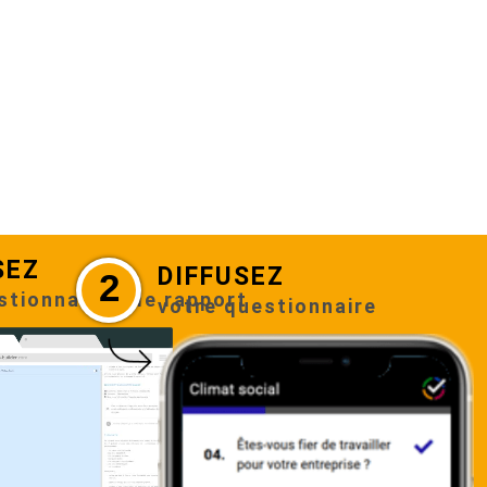
SEZ
DIFFUSEZ
2
stionnaire + le rapport
votre questionnaire