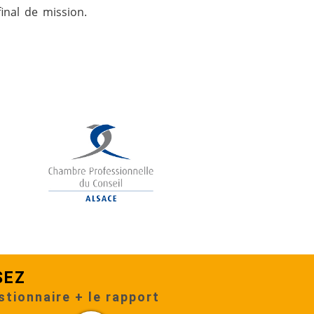
final de mission.
SEZ
stionnaire + le rapport