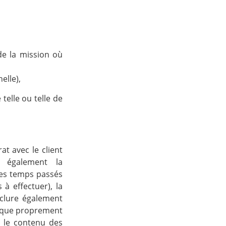
 de la mission où
elle),
telle ou telle de
at avec le client
z également la
des temps passés
à effectuer), la
nclure également
hnique proprement
s, le contenu des