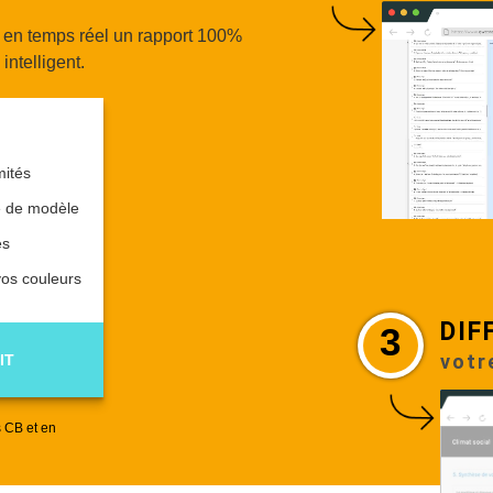
r en temps réel un rapport 100%
intelligent.
mités
e de modèle
es
vos couleurs
DIF
3
votr
IT
 CB et en