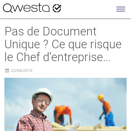
Fonctio
Pas de Document
Solu
Unique ? Ce que risque
Mod
le Chef d'entreprise...
For
22/04/2016
D
A
B
Rejoig